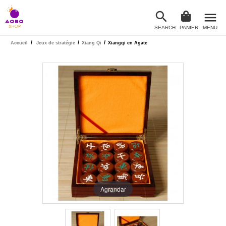

menu
SEARCH
PANIER
MENU

/
/
/
Accueil
Jeux de stratégie
Xiang Qi
Xiangqi en Agate
Agrandar