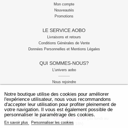
Mon compte
Nouveautés
Promotions
LE SERVICE AOBO
Livraisons et retours
Conditions Générales de Vente
Données Personnelles et Mentions Légales
QUI SOMMES-NOUS?
L'univers aobo
----------
Nous rejoindre
Notre boutique utilise des cookies pour améliorer
NOUS CONTACTER
l'expérience utilisateur, nous vous recommandons
d'accepter leur utilisation pour profiter pleinement de
Notre service client est joignable:
votre navigation. Il vous est également possible de
personnaliser le paramétrage des cookies.
Par téléphone :
+33 1 41 66 30 00
(du lundi au
En savoir plus
Personnaliser les cookies
vendredi: 10h-18h)