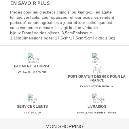
EN SAVOIR PLUS
Pièces pour jeu d’échecs chinois, ou Xiang-Qi, en agate
teintée véritable. Leur épaisseur et leur poids les rendent
particulièrement agréables à jouer et leur esthétique est
sans commune mesure. Il s’agit là d’un véritable
bijoux.Diamètre des pièces: 3,5cmEpaisseur:
1,1cmDimensions boite: 17,5cm*17,5cm*5cmPoids: 1.3kg
PAIEMENT SECURISÉ
CB, PAYPAL, VIREMENT
PORT GRATUIT DÈS 60
€ POUR LA
FRANCE
ENVOIS INTERNATIONAUX
SERVICE CLIENTS
LIVRAISON
01 41 66 30 00
EMBALLAGE SOIGNE ET RAPIDE
MON SHOPPING