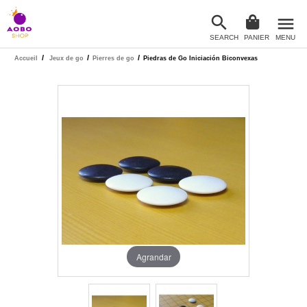

menu
SEARCH
PANIER
MENU

/
/
/
Accueil
Jeux de go
Pierres de go
Piedras de Go Iniciación Biconvexas
Agrandar