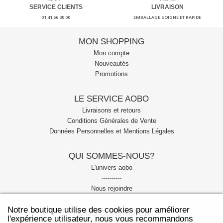
SERVICE CLIENTS
LIVRAISON
01 41 66 30 00
EMBALLAGE SOIGNE ET RAPIDE
MON SHOPPING
Mon compte
Nouveautés
Promotions
LE SERVICE AOBO
Livraisons et retours
Conditions Générales de Vente
Données Personnelles et Mentions Légales
QUI SOMMES-NOUS?
L'univers aobo
----------
Nous rejoindre
Notre boutique utilise des cookies pour améliorer
NOUS CONTACTER
l'expérience utilisateur, nous vous recommandons