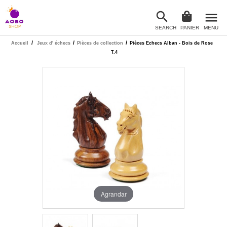

menu
SEARCH
PANIER
MENU

/
/
/
Accueil
Jeux d' échecs
Pièces de collection
Pièces Echecs Alban - Bois de Rose
T.4
Agrandar