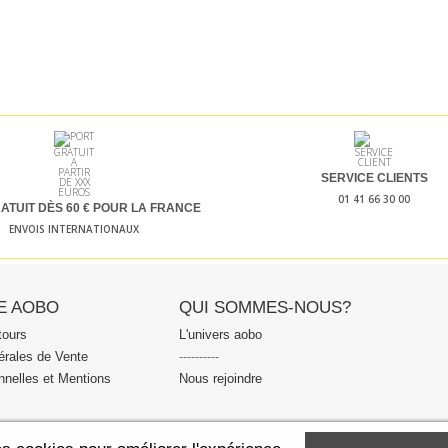
SERVICE CLIENTS
01 41 66 30 00
ATUIT DÈS 60
€ POUR LA FRANCE
ENVOIS INTERNATIONAUX
E AOBO
QUI SOMMES-NOUS?
tours
L'univers aobo
érales de Vente
----------
nelles et Mentions
Nous rejoindre