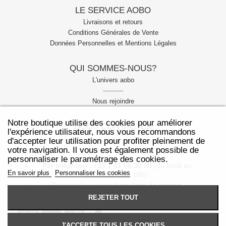
LE SERVICE AOBO
Livraisons et retours
Conditions Générales de Vente
Données Personnelles et Mentions Légales
QUI SOMMES-NOUS?
L'univers aobo
----------
Nous rejoindre
Notre boutique utilise des cookies pour améliorer
NOUS CONTACTER
l'expérience utilisateur, nous vous recommandons
d'accepter leur utilisation pour profiter pleinement de
Notre service client est joignable:
votre navigation. Il vous est également possible de
personnaliser le paramétrage des cookies.
Par téléphone :
+33 1 41 66 30 00
(du lundi au
En savoir plus
Personnaliser les cookies
vendredi: 10h-18h)
Par email via notre
formulaire de contact
REJETER TOUT
J'ACCEPTE TOUS LES COOKIES