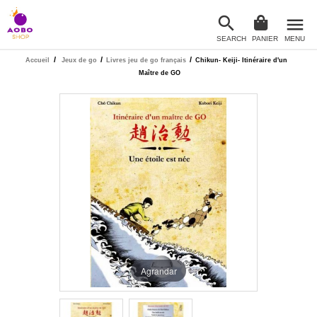

menu
SEARCH
PANIER
MENU

/
/
/
Accueil
Jeux de go
Livres jeu de go français
Chikun- Keiji- Itinéraire d'un
Maître de GO
Agrandar