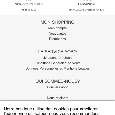
SERVICE CLIENTS
LIVRAISON
01 41 66 30 00
EMBALLAGE SOIGNE ET RAPIDE
MON SHOPPING
Mon compte
Nouveautés
Promotions
LE SERVICE AOBO
Livraisons et retours
Conditions Générales de Vente
Données Personnelles et Mentions Légales
QUI SOMMES-NOUS?
L'univers aobo
----------
Nous rejoindre
Notre boutique utilise des cookies pour améliorer
NOUS CONTACTER
l'expérience utilisateur, nous vous recommandons