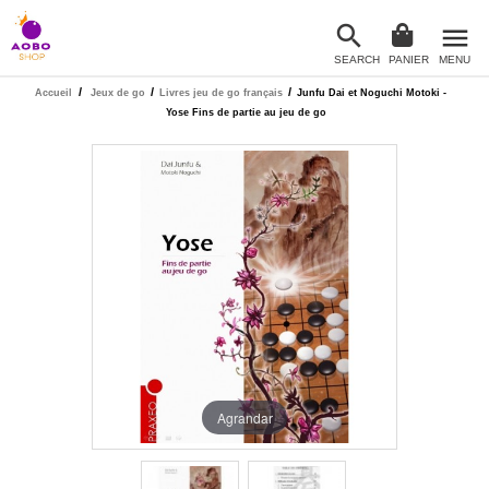

menu
SEARCH
PANIER
MENU

/
/
/
Accueil
Jeux de go
Livres jeu de go français
Junfu Dai et Noguchi Motoki -
Yose Fins de partie au jeu de go
Agrandar