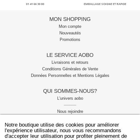
01 41 66 30 00
EMBALLAGE SOIGNE ET RAPIDE
MON SHOPPING
Mon compte
Nouveautés
Promotions
LE SERVICE AOBO
Livraisons et retours
Conditions Générales de Vente
Données Personnelles et Mentions Légales
QUI SOMMES-NOUS?
L'univers aobo
----------
Nous rejoindre
Notre boutique utilise des cookies pour améliorer
NOUS CONTACTER
l'expérience utilisateur, nous vous recommandons
d'accepter leur utilisation pour profiter pleinement de
Notre service client est joignable: