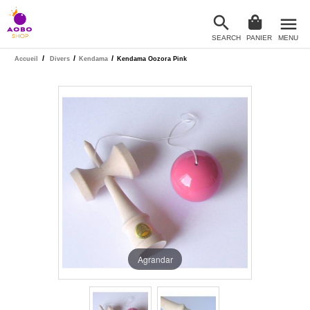

menu
SEARCH
PANIER
MENU

/
/
/
Accueil
Divers
Kendama
Kendama Oozora Pink
Agrandar