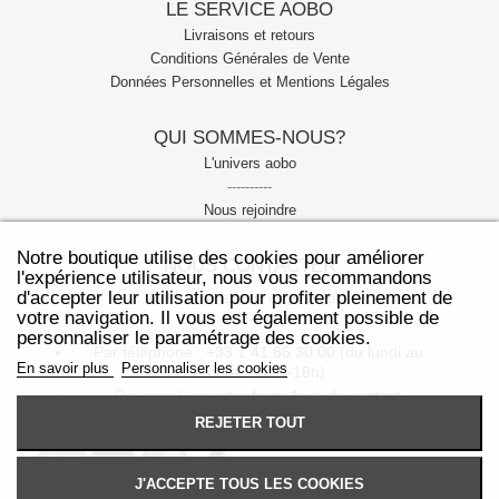
LE SERVICE AOBO
Livraisons et retours
Conditions Générales de Vente
Données Personnelles et Mentions Légales
QUI SOMMES-NOUS?
L'univers aobo
----------
Nous rejoindre
Notre boutique utilise des cookies pour améliorer
NOUS CONTACTER
l'expérience utilisateur, nous vous recommandons
d'accepter leur utilisation pour profiter pleinement de
Notre service client est joignable:
votre navigation. Il vous est également possible de
personnaliser le paramétrage des cookies.
Par téléphone :
+33 1 41 66 30 00
(du lundi au
En savoir plus
Personnaliser les cookies
vendredi: 10h-18h)
Par email via notre
formulaire de contact
REJETER TOUT
J'ACCEPTE TOUS LES COOKIES