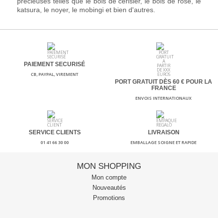
précieuses telles que le bois de cerisier, le bois de rose, le
katsura, le noyer, le mobingi et bien d'autres.
PAIEMENT SECURISÉ
CB, PAYPAL, VIREMENT
PORT GRATUIT DÈS 60
€ POUR LA
FRANCE
ENVOIS INTERNATIONAUX
SERVICE CLIENTS
LIVRAISON
01 41 66 30 00
EMBALLAGE SOIGNE ET RAPIDE
MON SHOPPING
Mon compte
Nouveautés
Promotions