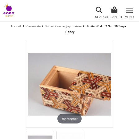

menu
SEARCH
PANIER
MENU

/
/
/
Accueil
Casse-tête
Boites à secret japonaises
Himitsu-Bako 2 Sun 10 Steps
Honey
Agrandar