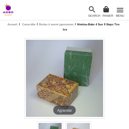

menu
SEARCH
PANIER
MENU

/
/
/
Accueil
Casse-tête
Boites à secret japonaises
Himitsu-Bako 4 Sun 9 Steps Tire
lire
Agrandar