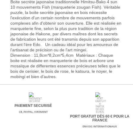
Boite secrète japonaise traditionnelle Himitsu-Bako 4 sun
10 mouvements Fish (marqueterie zougan Fish). Véritable
puzzle, la boite secrète japonaise en bois nécessite
l'exécution d'un certain nombre de mouvements parfois
complexes afin d'obtenir son ouverture. Elle est réalisée en
marqueterie fine, selon la plus pure tradition de la région
japonaise de Hakone, par divers maîtres dont les secrets
de fabrication leurs ont été transmis depuis son apparition
durant l'ère Edo. Un cadeau idéal pour les amoureux de
l'artisanat de précision ou de l'art mingei.
Dimension : 11,8cm*8,2cm*5,4cm Matériaux : Chaque
boite est réalisée en marqueterie de bois et arbore une
mosaïque de differentes essences précieuses telles que le
bois de cerisier, le bois de rose, le katsura, le noyer, le
mobingi et bien d'autres.
PAIEMENT SECURISÉ
CB, PAYPAL, VIREMENT
PORT GRATUIT DÈS 60
€ POUR LA
FRANCE
ENVOIS INTERNATIONAUX