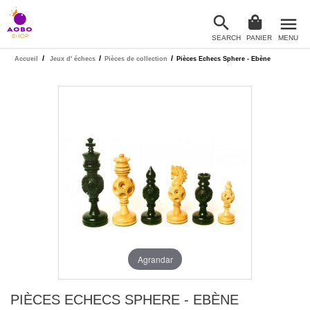

menu
SEARCH
PANIER
MENU

/
/
/
Accueil
Jeux d' échecs
Pièces de collection
Pièces Echecs Sphere - Ebène
Agrandar
PIÈCES ECHECS SPHERE - EBÈNE