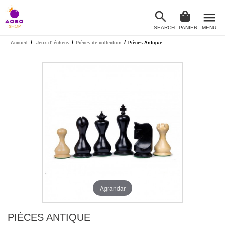

menu
SEARCH
PANIER
MENU

/
/
/
Accueil
Jeux d' échecs
Pièces de collection
Pièces Antique
Agrandar
PIÈCES ANTIQUE