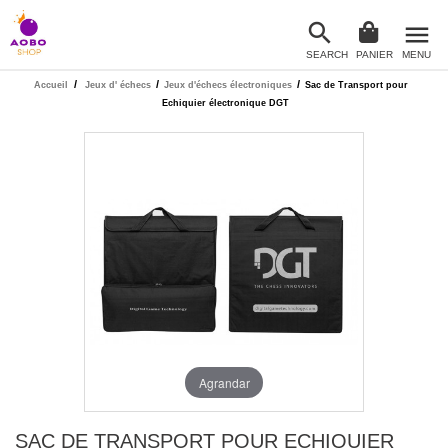

menu
SEARCH
PANIER
MENU

/
/
/
Accueil
Jeux d' échecs
Jeux d'échecs électroniques
Sac de Transport pour
Echiquier électronique DGT
Agrandar
SAC DE TRANSPORT POUR ECHIQUIER