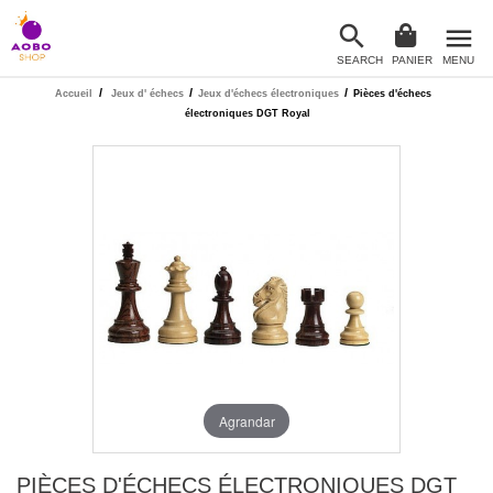

menu
SEARCH
PANIER
MENU

/
/
/
Accueil
Jeux d' échecs
Jeux d'échecs électroniques
Pièces d'échecs
électroniques DGT Royal
Agrandar
PIÈCES D'ÉCHECS ÉLECTRONIQUES DGT