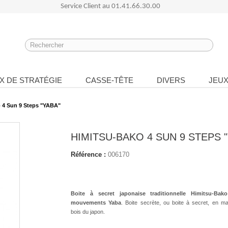
Service Client au
01.41.66.30.00
X DE STRATÉGIE
CASSE-TÊTE
DIVERS
JEUX
 4 Sun 9 Steps "YABA"
HIMITSU-BAKO 4 SUN 9 STEPS 
Référence :
006170
Boite à secret japonaise traditionnelle Himitsu-Ba
mouvements Yaba
. Boite secrète, ou boite à secret, en ma
bois du japon.