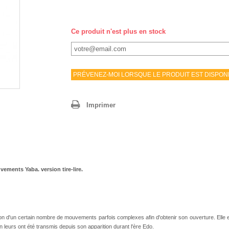
Ce produit n'est plus en stock
PRÉVENEZ-MOI LORSQUE LE PRODUIT EST DISPON
Imprimer
ements Yaba. version tire-lire.
ion d'un certain nombre de mouvements parfois complexes afin d'obtenir son ouverture. Elle est
 leurs ont été transmis depuis son apparition durant l'ère Edo.